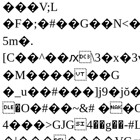
���V;L
�F� ;�#��G��N<�
5m�.
[C��^��ԕ\3�x�3
�M���� ��G
�_u��#���]j9�j
�O�#��~&# ��
4���>GJG4��g��-#L