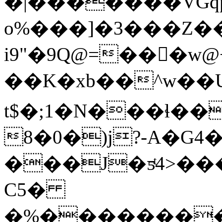
�|�������VGqp
o%���]�3���Z�
i9"�9Q@=���
��K�xb��^w��U
t$�;1�N���ɬ��
8�0�)j?-A�G4�
���J�ƽͭ4>���0pU��ߎ6��h�A�������C��0�a
C5�
�%��������