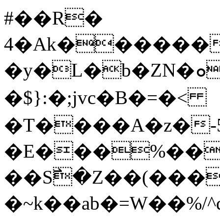
#��R�
4�Ak������
�y�L�b�ZN�ܘ؉d�A�:E��%[�O鳴
�$}:�;jvc�B�=�<
�T����A�z�-
�E���%���
��S߯�Z��(���
�~k��ab�=W��%/