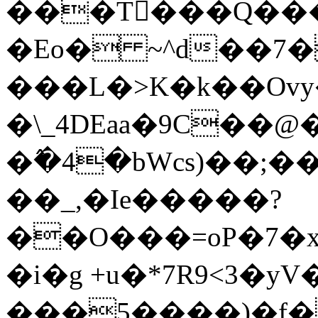
���T�ٰ��Q��
�Eo� ~^d��7�
���L�>K�k��Ovy��3��
�\_4DEaa�9C��@�
�߮�4�bWcs)��;�
��_,�Ie�����?
��O���=oP�7�
�i�g +u�*7R9<3�yV
���5����)�f