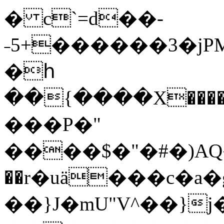
� c`=d��-
˗
5+������3�jP
�հ
��{����X����LO����vWU�
���P�"
����$�"�#�)AQ�
��r�uä���c�a�
��}J�mU"V^��}