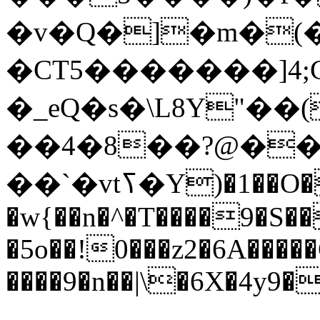
�v�Q�]�m�(���
�CT5�������]4;
�_eQ�s�\L8Y"��
��4�8��?@�
��`�vtߖ�Y)�1��O�STP��Q� F�=
�w{��n�^�T����9�S�
�5o��!0���z2�6A����
����9�n��|\�6X�4y9�