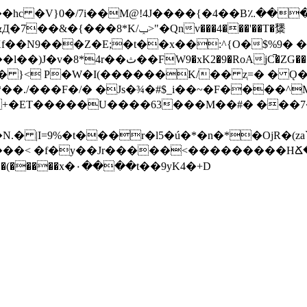
c �V}0�/7i��M@!4J����{�4��B؉���ԞT3
���8*K/ݕ>"�Qnv���4���'��T�䊬
��N9���Z�E;�t��x��:^{O�$%9� ��)
���_�"Ȃ�z��lT��'�B|��SbF���H�=��.|
���F�/� �Js�¾�#$_i��~�F����^M�~�@��
/t�+�ET�����U����63���M��#� ��
N.� |I=9%�t���r�l5�ú�*�n�*�OjR
~%���< �f�y��Jr�����<���������HՃ�
�-t!s �]��B԰�(�����x�۰����t��9yK4�+D