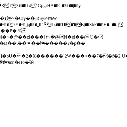
�t���4^GpgrHA��G�3���|��y
]>�Cfү��]RSyP4%W
zl���J۴~�@N�ןd��(U�
�7�D��\���������?�p��
�(za`]�pU��2�X������`2W���<��7��f�
!mr.�Ho�砶