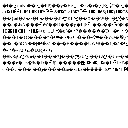
�I�dnN ���PP)��y�Heu�t<�)�E2*���h
c+�t���a�$�;�N��?,&�'�C`>�8�?���=�6S(���}���C&Д�7��&�{
��}od�Z�z�L����3> Kf`��X��W�=��Xf
��c�4sA���W��R���g�E]S��-��?�I��l��)J�v�8*4r��ث��FW9�xK2�9�RoAjC̚�ZG���^��?Y�^�.jq
�B���� C����,�4>u+1ڮ�ū[�?������T �� }< P�W�I(������K/�� z̜=� � Ǫ���P� %
���T�{C����*��F2���v\��VQ�߬�y*��./
��=�5GNަ��|�!�8C��/�B����UW縪��1;�
��~72 1�D3q
�8K8qC %m��1���*]���xU��)V�Ur~��
���e�=<�%�D�$T�����΢ ��:��,=�a�Ll
C��C���i��j�����ܣ�z2f;2�ᗁ��