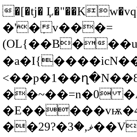
�[�tj� Ļ�"��Kw�vq
�'�ٖv���=
(OL{��B���u�s�[ګ6:�ſJ�ƀT��Y���K�9�<�|q�96�%��t{�\��
�a�I{����icN��`
<��p�1��ղ�N��8�׮И�hd
��~��=n�0 �AE
�E�����vѭ�4
��ޥ,�3�?29��V䰗3��!