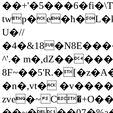
��+'�5���6�fi�\
twp�e�ħ�L�
U�//
�4�&18�N8E��
^'.� m�,dZ���
8F~��5'R.�[�z
�n�,vt� �v���
zve�~С�+O
��~���07�%a