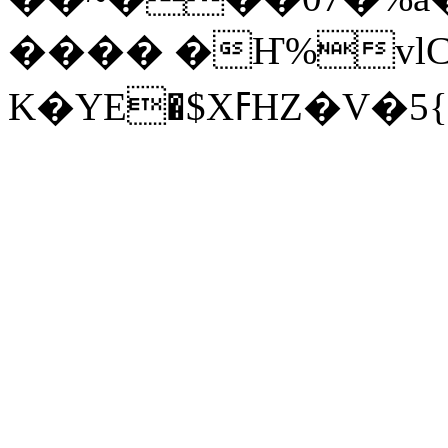
���� �Ҥ%vlC
Κ�YE�