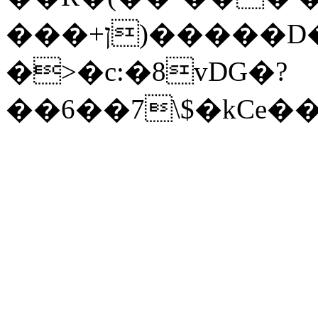
���+ן)�����D��У������W��W���#abm�D��M�{g������V+g��Q�#+Jx��m%_n��zϨ\�}Le�g�{�[���n=9N(����r1�c"60~�ib�>�T"�O?
�>�c:�8vDG�?
��6��7\$�kCe�