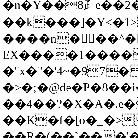
�n�Y��8⺪e��2
��k���]�Y<�1>ݪw����b7
����n�񝑲��^
EX����1����
�"x�"�'4~�97
�>�;�@de�P�8��
��4��?�X�A�.e�
��K�f�[o�_�>
��R�(��`���'�)