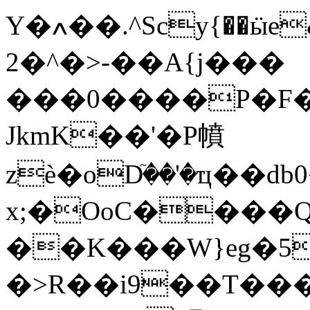
Y�ߍ��.^Scy{��ӹ
�^�2>-��A{j���
���0����P�F�
JkmK��'�P幩
zѐ�oDٙ��'�ҵ��d
x;�OoC����Q
��K���W}eg�5
�>R��i9��T���