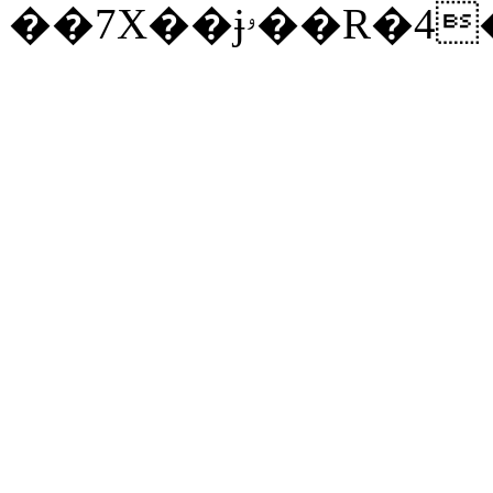
��7X��ɉۥ��