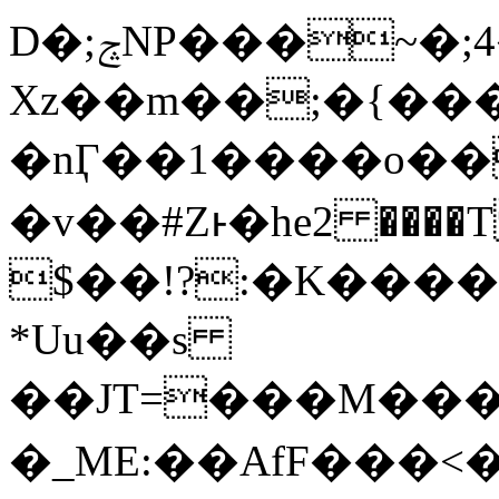
D�;ݘNP���~�;4�H�h*��ʻ
Xz��m��;�{��
�nӶ��1����o
�v��#Zͱ�he2 ���
$��!?:�K��
��
*Uu��s
��JT=���M����c�RshB��icķ�%�"Z
�_ME:��AfF ��